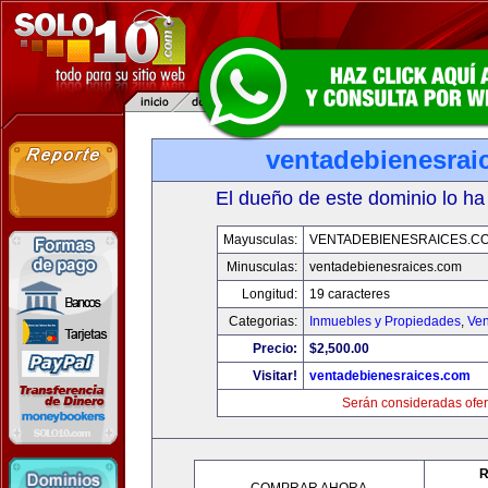
ventadebienesrai
El dueño de este dominio lo ha
Mayusculas:
VENTADEBIENESRAICES.C
Minusculas:
ventadebienesraices.com
Longitud:
19 caracteres
Categorias:
Inmuebles y Propiedades
,
Ven
Precio:
$2,500.00
Visitar!
ventadebienesraices.com
Serán consideradas ofer
R