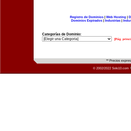
Registro de Dominios
|
Web Hosting
|
D
Dominios Expirados
|
Industrias
|
Indu
Categorías de Dominio:
[Pág. princi
** Precios expre
© 2002/2022 Solo10.com