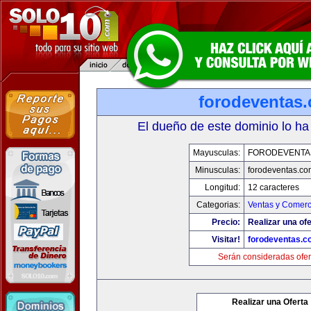
forodeventas
El dueño de este dominio lo ha
Mayusculas:
FORODEVENTA
Minusculas:
forodeventas.co
Longitud:
12 caracteres
Categorias:
Ventas y Comerc
Precio:
Realizar una ofe
Visitar!
forodeventas.c
Serán consideradas ofer
Realizar una Oferta