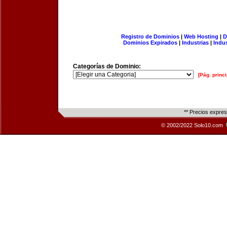
Registro de Dominios
|
Web Hosting
|
D
Dominios Expirados
|
Industrias
|
Indu
Categorías de Dominio:
[Pág. princi
** Precios expre
© 2002/2022 Solo10.com