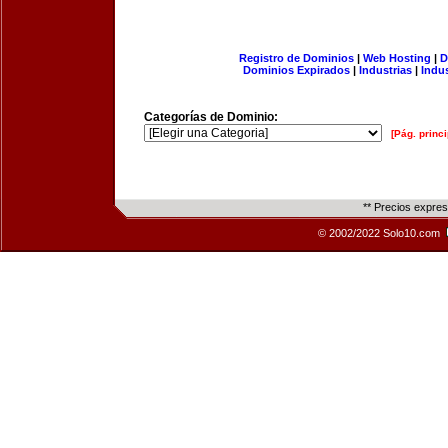
Registro de Dominios
|
Web Hosting
|
D
Dominios Expirados
|
Industrias
|
Indu
Categorías de Dominio:
[Pág. princi
** Precios expre
© 2002/2022 Solo10.com