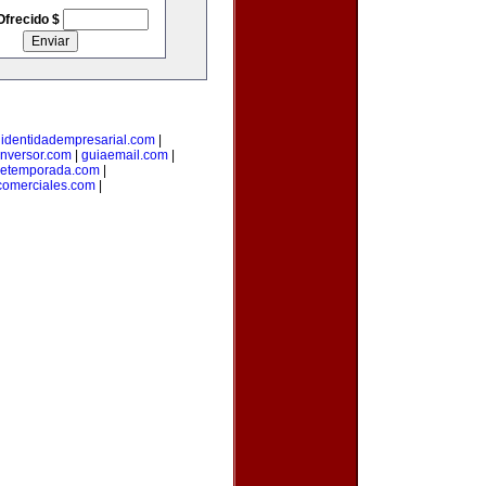
Ofrecido $
|
identidadempresarial.com
|
inversor.com
|
guiaemail.com
|
detemporada.com
|
comerciales.com
|