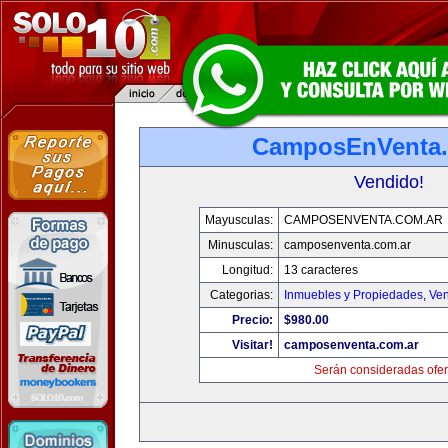
CamposEnVenta.
Vendido!
Mayusculas:
CAMPOSENVENTA.COM.AR
Minusculas:
camposenventa.com.ar
Longitud:
13 caracteres
Categorias:
Inmuebles y Propiedades
,
Ven
Precio:
$980.00
Visitar!
camposenventa.com.ar
Serán consideradas ofer