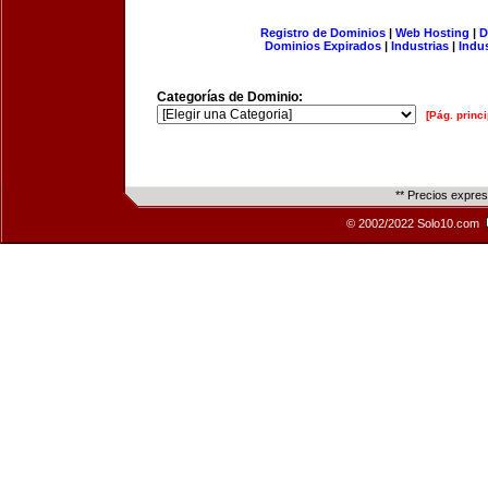
Registro de Dominios
|
Web Hosting
|
D
Dominios Expirados
|
Industrias
|
Indu
Categorías de Dominio:
[Pág. princi
** Precios expre
© 2002/2022 Solo10.com