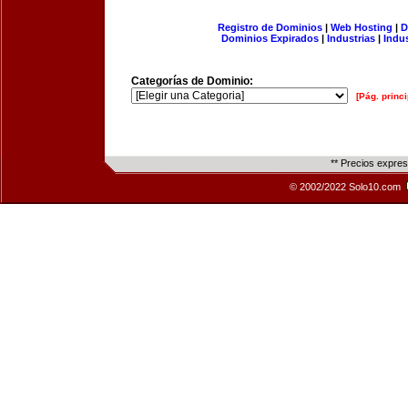
Registro de Dominios
|
Web Hosting
|
D
Dominios Expirados
|
Industrias
|
Indu
Categorías de Dominio:
[Pág. princi
** Precios expre
© 2002/2022 Solo10.com