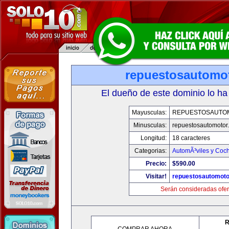
repuestosautomo
El dueño de este dominio lo ha
Mayusculas:
REPUESTOSAUTO
Minusculas:
repuestosautomotor
Longitud:
18 caracteres
Categorias:
AutomÃ³viles y Coc
Precio:
$590.00
Visitar!
repuestosautomoto
Serán consideradas ofer
R