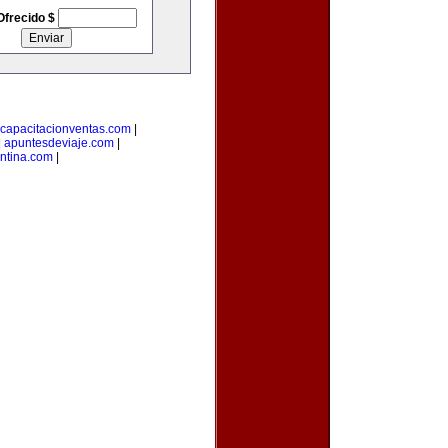
Ofrecido $
capacitacionventas.com
|
|
apuntesdeviaje.com
|
entina.com
|