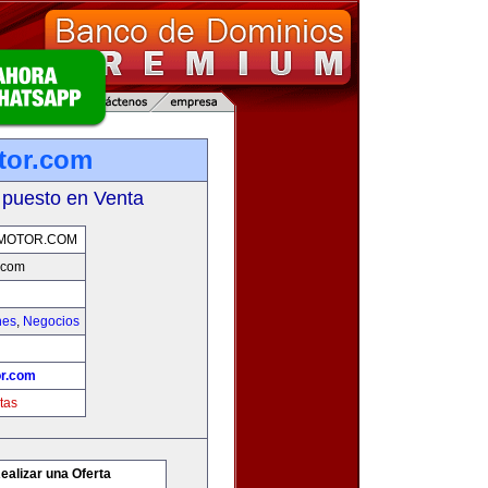
tor.com
 puesto en Venta
MOTOR.COM
.com
hes
,
Negocios
r.com
tas
ealizar una Oferta