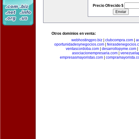
Precio Ofrecido $
Otros dominios en venta:
webhostingpro.biz
|
clubcompra.com
|
a
oportunidadesynegocios.com
|
feirasdenegocios.
ventascordoba.com
|
desarrollopyme.com
|
asociacionempresaria.com
|
venezuela
empresasmayoristas.com
|
compramayorista.c