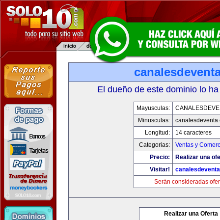
canalesdevent
El dueño de este dominio lo ha
Mayusculas:
CANALESDEVE
Minusculas:
canalesdeventa
Longitud:
14 caracteres
Categorias:
Ventas y Comerc
Precio:
Realizar una ofe
Visitar!
canalesdevent
Serán consideradas ofer
Realizar una Oferta