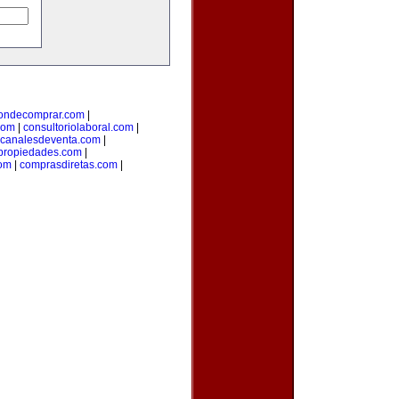
ondecomprar.com
|
com
|
consultoriolaboral.com
|
canalesdeventa.com
|
propiedades.com
|
om
|
comprasdiretas.com
|