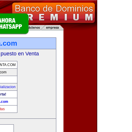
a.com
 puesto en Venta
NTA.COM
.com
ializacion
rta!
a.com
tas