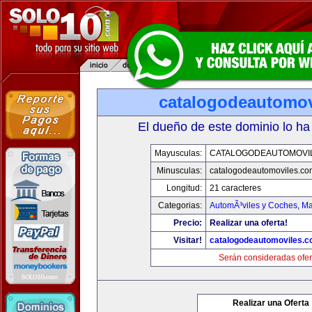
catalogodeautomov
El dueño de este dominio lo ha
Mayusculas:
CATALOGODEAUTOMOVI
Minusculas:
catalogodeautomoviles.co
Longitud:
21 caracteres
Categorias:
AutomÃ³viles y Coches
,
Ma
Precio:
Realizar una oferta!
Visitar!
catalogodeautomoviles.
Serán consideradas ofer
Realizar una Oferta