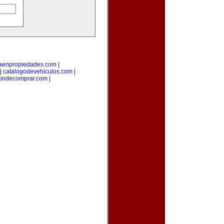
taenpropiedades.com
|
|
catalogodevehiculos.com
|
ondecomprar.com
|