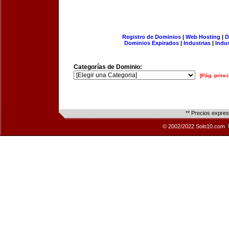
Registro de Dominios
|
Web Hosting
|
D
Dominios Expirados
|
Industrias
|
Indu
Categorías de Dominio:
[Pág. princi
** Precios expre
© 2002/2022 Solo10.com