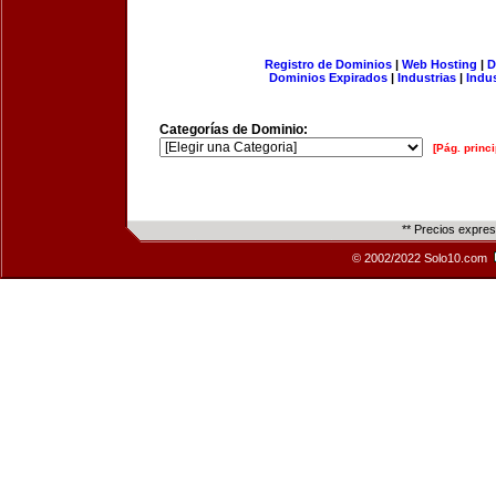
Registro de Dominios
|
Web Hosting
|
D
Dominios Expirados
|
Industrias
|
Indu
Categorías de Dominio:
[Pág. princi
** Precios expre
© 2002/2022 Solo10.com