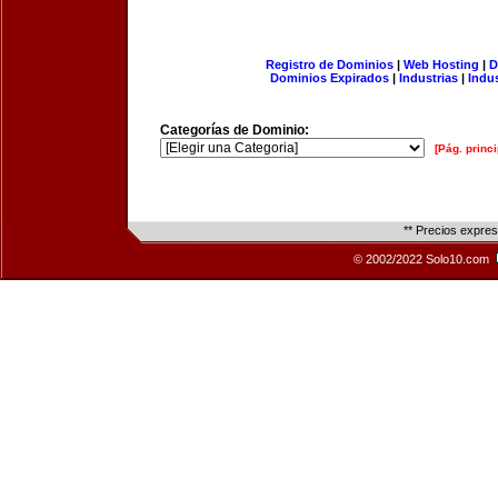
Registro de Dominios
|
Web Hosting
|
D
Dominios Expirados
|
Industrias
|
Indu
Categorías de Dominio:
[Pág. princi
** Precios expre
© 2002/2022 Solo10.com