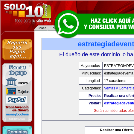
estrategiadeven
El dueño de este dominio lo ha
Mayusculas:
ESTRATEGIADEV
Minusculas:
estrategiadevent
Longitud:
17 caracteres
Categorias:
Ventas y Comercia
Precio:
Realizar una ofer
Visitar!
estrategiadeven
Serán consideradas ofer
Realizar una Oferta