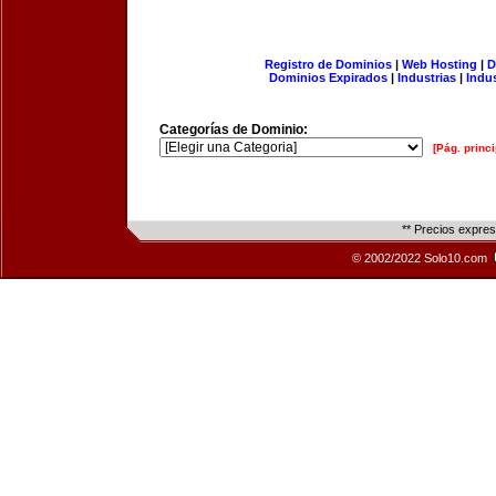
Registro de Dominios
|
Web Hosting
|
D
Dominios Expirados
|
Industrias
|
Indu
Categorías de Dominio:
[Pág. princi
** Precios expre
© 2002/2022 Solo10.com