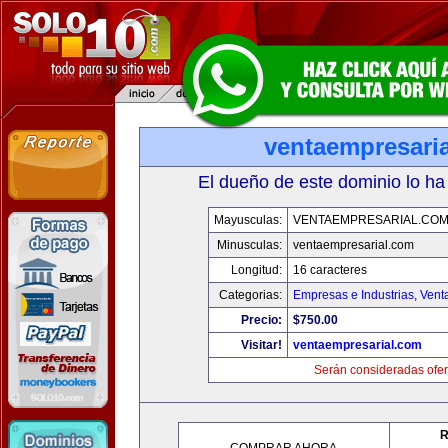
ventaempresari
El dueño de este dominio lo ha
Mayusculas:
VENTAEMPRESARIAL.CO
Minusculas:
ventaempresarial.com
Longitud:
16 caracteres
Categorias:
Empresas e Industrias
,
Vent
Precio:
$750.00
Visitar!
ventaempresarial.com
Serán consideradas ofer
R