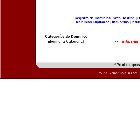
Registro de Dominios
|
Web Hosting
|
D
Dominios Expirados
|
Industrias
|
Indu
Categorías de Dominio:
[Pág. princi
** Precios expre
© 2002/2022 Solo10.com