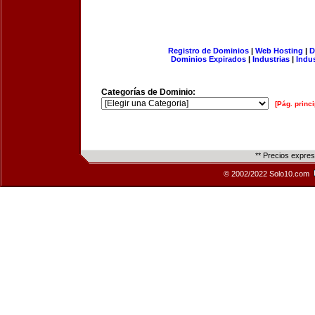
Registro de Dominios
|
Web Hosting
|
D
Dominios Expirados
|
Industrias
|
Indu
Categorías de Dominio:
[Pág. princi
** Precios expre
© 2002/2022 Solo10.com