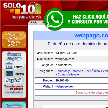
webpago.c
El dueño de este dominio lo ha
Mayusculas:
WEBPAGO.COM
Minusculas:
webpago.com
Longitud:
7 caracteres
Categorias:
Compras y Comercio ElectrÃ³nico
,
Econ
y Comercializacion
Precio:
$9,800.00
Visitar!
webpago.com
Serán consideradas ofer