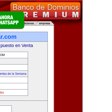
ar.com
 puesto en Venta
COM
ertas de la Semana
tas