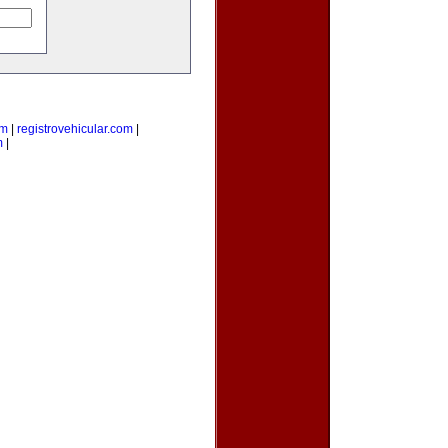
om
|
registrovehicular.com
|
m
|