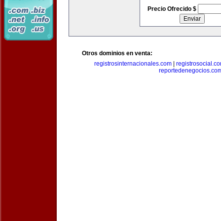
Precio Ofrecido $
Otros dominios en venta:
registrosinternacionales.com
|
registrosocial.c
reportedenegocios.co