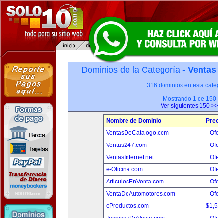
Dominios de la Categoría -
Ventas
316 dominios en esta categ
Mostrando 1 de 150
Ver siguientes 150 >>
Nombre de Dominio
Prec
VentasDeCatalogo.com
Ofe
Ventas247.com
Ofe
VentasInternet.net
Ofe
e-Oficina.com
Ofe
ArticulosEnVenta.com
Ofe
VentaDeAutomotores.com
Ofe
eProductos.com
$1,